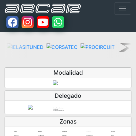
Modalidad
Delegado
Oscar Felix Moreiras
613469327
oscar.felix@aecar.org
Zonas
España
Baleares
Cantabria
Extranjero
Levante
Andalucía
C.La Mancha
Cataluña
Extremadura
Madrid