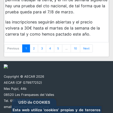
hay una prueba del cto nacional, de tal forma que la
prueba queda para el 7/8 de marzo.
las inscripciones seguirán abiertas y el precio
volvera a 30€ hasta el martes de la semana de la
carrera tal y como hemos pactado este año.
Previous
1
2
3
4
5
…
10
Next
Copyright © AECAR 2026
AECAR (CIF G79977252)
Mas Pujol, 44b
08520 Les Franqueses del Valles
Tel. 661 27 78 99
USO de COOKIES
email:
aecar(arroba)aecar.org
Esta web utiliza 'cookies' propias y de terceros