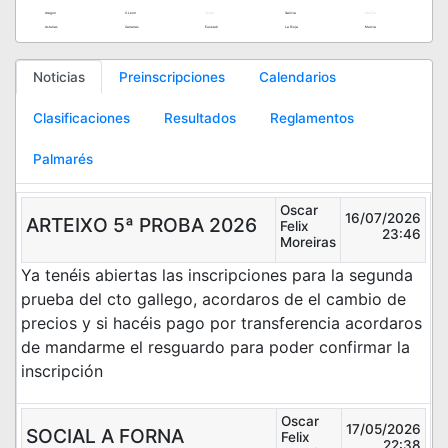
Aragon
C.Leon
Ceuta
Galicia
Melilla
Asturias
Canarias
Euskadi
La Rioja
Murcia
Noticias
Preinscripciones
Calendarios
Clasificaciones
Resultados
Reglamentos
Palmarés
Oscar
16/07/2026
ARTEIXO 5ª PROBA 2026
Felix
23:46
Moreiras
Ya tenéis abiertas las inscripciones para la segunda
prueba del cto gallego, acordaros de el cambio de
precios y si hacéis pago por transferencia acordaros
de mandarme el resguardo para poder confirmar la
inscripción
Oscar
17/05/2026
SOCIAL A FORNA
Felix
22:38