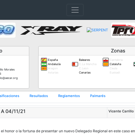
o
Zonas
España
Baleares
Cantabria
Andalucía
C.La Mancha
Cataluña
Aragon
C.Leon
Ceuta
illo Morales
Asturias
Canarias
Euskadi
3
illo@aecar.org
sificaciones
Resultados
Reglamentos
Palmarés
A 04/11/21
Vicente Carrillo
 el honor o la fortuna de presentar un nuevo Delegado Regional en este caso 