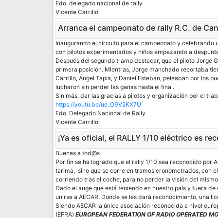
Fdo. delegado nacional de rally
Vicente Carrillo
Arranca el campeonato de rally R.C. de Can
Inaugurando el circuito para el campeonato y celebrando u
con pilotos experimentados y niños empezando a despunta
Después del segundo tramo destacar, que el piloto Jorge 
primera posición. Mientras, Jorge manchado recortaba tie
Carrillo, Ángel Tapia, y Daniel Esteban, peleaban por los p
lucharon sin perder las ganas hasta el final.
Sin más, dar las gracias a pilotos y organización por el tr
https://youtu.be/ue_O9V2KX7U
Fdo. Delegado Nacional de Rally
Vicente Carrillo
¡Ya es oficial, el RALLY 1/10 eléctrico es 
Buenas a tod@s
Por fin se ha logrado que el rally 1/10 sea reconocido por
tarima, sino que se corre en tramos cronometrados, con el
corriendo tras el coche, para no perder la visión del mism
Dado el auge que está teniendo en nuestro país y fuera de
unirse a AECAR. Donde se les dará reconocimiento, una lic
Siendo AECAR la única asociación reconocida a nivel europ
(EFRA)
EUROPEAN FEDERATION OF RADIO OPERATED M