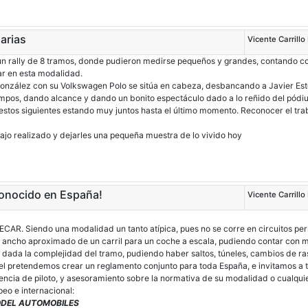
arias
Vicente Carrillo
n rally de 8 tramos, donde pudieron medirse pequeños y grandes, contando con 
r en esta modalidad.
González con su Volkswagen Polo se sitúa en cabeza, desbancando a Javier Est
mpos, dando alcance y dando un bonito espectáculo dado a lo reñido del pódiu
uestos siguientes estando muy juntos hasta el último momento. Reconocer el trab
abajo realizado y dejarles una pequeña muestra de lo vivido hoy
reconocido en España!
Vicente Carrillo
 AECAR. Siendo una modalidad un tanto atípica, pues no se corre en circuitos pe
 ancho aproximado de un carril para un coche a escala, pudiendo contar con má
o dada la complejidad del tramo, pudiendo haber saltos, túneles, cambios de ras
 el pretendemos crear un reglamento conjunto para toda España, e invitamos a t
encia de piloto, y asesoramiento sobre la normativa de su modalidad o cualqui
eo e internacional:
ODEL AUTOMOBILES