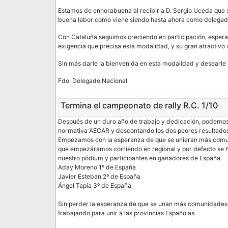
Estamos de enhorabuena al recibir a D. Sergio Uceda que
buena labor como viene siendo hasta ahora como delegad
Con Cataluña seguimos creciendo en participación, esperan
exigencia que precisa esta modalidad, y su gran atractivo v
Sin más darle la bienvenida en esta modalidad y desearle
Fdo: Delegado Nacional
Termina el campeonato de rally R.C. 1/10
Después de un duro año de trabajo y dedicación, podemos d
normativa AECAR y descontando los dos peores resultados 
Empezamos con la esperanza de que se unieran más comuni
que empezáramos corriendo en regional y por defecto se h
nuestro pódium y participantes en ganadores de España.
Aday Moreno 1º de España
Javier Esteban 2º de España
Ángel Tapia 3º de España
Sin perder la esperanza de que se unan más comunidades
trabajando para unir a las provincias Españolas