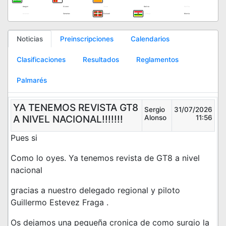
Aragon
C.Leon
Ceuta
Galicia
Melilla
Asturias
Canarias
Euskadi
La Rioja
Murcia
Noticias
Preinscripciones
Calendarios
Clasificaciones
Resultados
Reglamentos
Palmarés
YA TENEMOS REVISTA GT8
Sergio
31/07/2026
A NIVEL NACIONAL!!!!!!!
Alonso
11:56
Pues si
Como lo oyes. Ya tenemos revista de GT8 a nivel
nacional
gracias a nuestro delegado regional y piloto
Guillermo Estevez Fraga .
Os dejamos una pequeña cronica de como surgio la