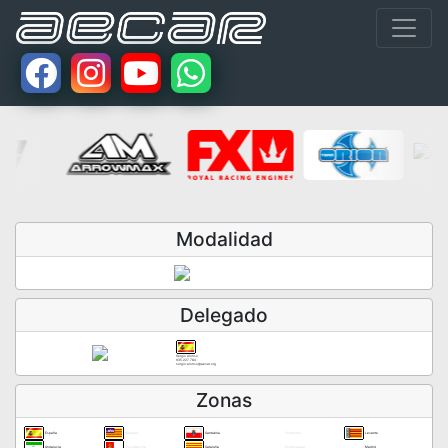
Modalidad
Delegado
Sergio Alonso
635.227.784
sergio.alonso@aecar.org
Zonas
España
Baleares
Cantabria
Extranjero
Levante
Andalucía
C.La Mancha
Cataluña
Extremadura
Madrid