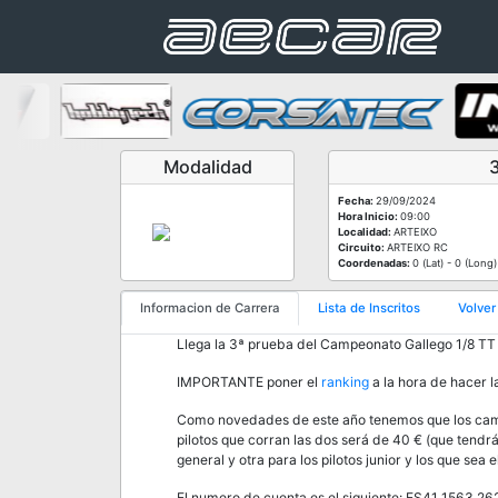
Modalidad
Fecha:
29/09/2024
Hora Inicio:
09:00
Localidad:
ARTEIXO
Circuito:
ARTEIXO RC
Coordenadas:
0 (Lat) - 0 (Long)
Informacion de Carrera
Lista de Inscritos
Volver
Llega la 3
ª
prueba del Campeonato Gallego 1/8 TT Ni
IMPORTANTE poner el
ranking
a la hora de hacer l
Como novedades de este año tenemos que los campe
pilotos que corran las dos será de 40 € (que tend
general y otra para los pilotos junior y los que sea
El numero de cuenta es el siguiente: ES41 1563 2