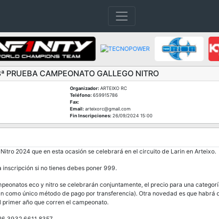
3ª PRUEBA CAMPEONATO GALLEGO NITRO
Organizador:
ARTEIXO RC
Teléfono:
659915786
Fax:
Email:
arteixorc@gmail.com
Fin Inscripciones:
26/09/2024 15:00
tro 2024 que en esta ocasión se celebrará en el circuito de Larin en Arteixo.
a inscripción si no tienes debes poner 999.
onatos eco y nitro se celebrarán conjuntamente, el precio para una categoría
rán como único método de pago por transferencia). Otra novedad es que habrá d
 el primer año que corren el campeonato.
626 3932 6611 8357