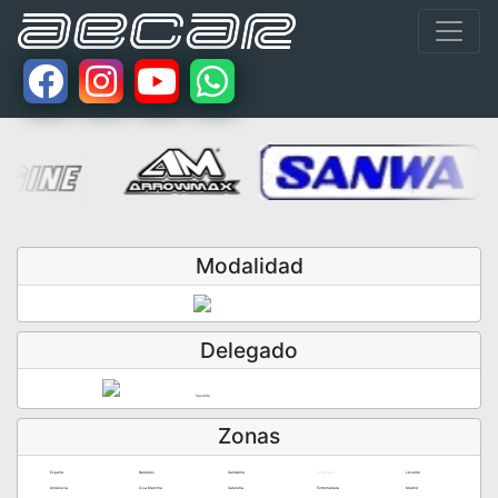
Modalidad
Delegado
Vacante
Zonas
España
Baleares
Cantabria
Extranjero
Levante
Andalucía
C.La Mancha
Cataluña
Extremadura
Madrid