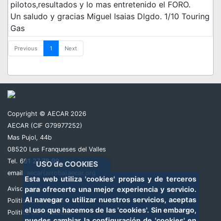
pilotos,resultados y lo mas entretenido el FORO.
Un saludo y gracias Miguel Isaias Dlgdo. 1/10 Touring
Gas
Previous
1
Next
Copyright © AECAR 2026
AECAR (CIF G79977252)
Mas Pujol, 44b
08520 Les Franqueses del Valles
Tel. 661 27 78 99
USO de COOKIES
email:
aecar(arroba)aecar.org
Esta web utiliza 'cookies' propias y de terceros
para ofrecerte una mejor experiencia y servicio.
Aviso Legal
Al navegar o utilizar nuestros servicios, aceptas
Politica de Cookies
el uso que hacemos de las 'cookies'. Sin embargo,
Politica de Privacidad
puedes cambiar la configuración de 'cookies' en