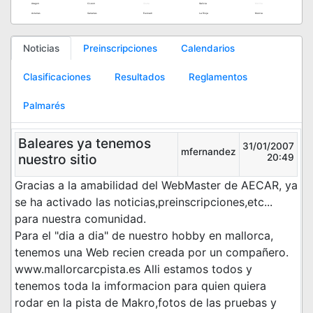
Aragon
C.Leon
Ceuta
Galicia
Melilla
Asturias
Canarias
Euskadi
La Rioja
Murcia
Noticias
Preinscripciones
Calendarios
Clasificaciones
Resultados
Reglamentos
Palmarés
Baleares ya tenemos
31/01/2007
mfernandez
nuestro sitio
20:49
Gracias a la amabilidad del WebMaster de AECAR, ya
se ha activado las noticias,preinscripciones,etc...
para nuestra comunidad.
Para el "dia a dia" de nuestro hobby en mallorca,
tenemos una Web recien creada por un compañero.
www.mallorcarcpista.es Alli estamos todos y
tenemos toda la imformacion para quien quiera
rodar en la pista de Makro,fotos de las pruebas y