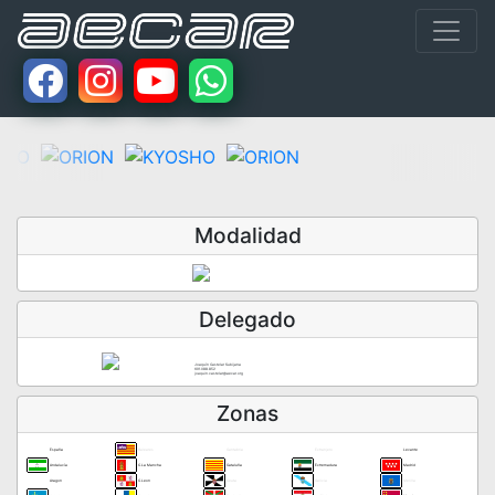
Modalidad
Delegado
Joaquín Castelar Subijana
691.088.852
joaquin.castelar@aecar.org
Zonas
España
Baleares
Cantabria
Extranjero
Levante
Andalucía
C.La Mancha
Cataluña
Extremadura
Madrid
Aragon
C.Leon
Ceuta
Galicia
Melilla