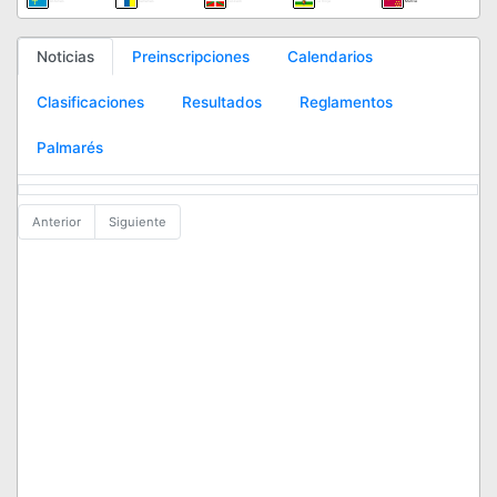
Asturias
Canarias
Euskadi
La Rioja
Murcia
Noticias
Preinscripciones
Calendarios
Clasificaciones
Resultados
Reglamentos
Palmarés
Anterior
Siguiente