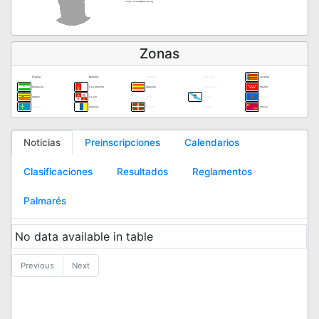
sergio.uceda@aecar.org
Zonas
España
Baleares
Cantabria
Extranjero
Levante
Andalucía
C.La Mancha
Cataluña
Extremadura
Madrid
Aragon
C.Leon
Ceuta
Galicia
Melilla
Asturias
Canarias
Euskadi
La Rioja
Murcia
Noticias
Preinscripciones
Calendarios
Clasificaciones
Resultados
Reglamentos
Palmarés
No data available in table
Previous
Next