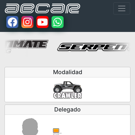
Modalidad
Delegado
Sergio Uceda Saiz
607.773.978