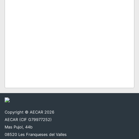
Copyright © AECAR 2026
AECAR (CIF G79977252)
Mas Pujol, 44b
08520 Les Franqueses del Valles