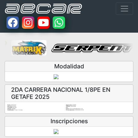
Modalidad
2DA CARRERA NACIONAL 1/8PE EN
GETAFE 2025
Fecha:
11/05/2025
Organizador:
ASOGER
Hora Inicio:
08:30
Teléfono:
610503418
Localidad:
GETAFE
Fax:
Circuito:
ASOGER
Email:
leticia.martin@hotmail.com
Coordenadas:
0 (Lat) - 0 (Long)
Fin Inscripciones:
05/05/2025 23:59
Inscripciones