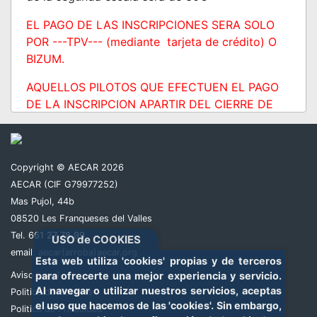
EL PAGO DE LAS INSCRIPCIONES SERA SOLO
POR ---TPV--- (mediante tarjeta de crédito) O
BIZUM.
AQUELLOS PILOTOS QUE EFECTUEN EL PAGO
DE LA INSCRIPCION APARTIR DEL CIERRE DE
LA MISMA, TENDRAN UNA PENALIZACION DE
25%. Y AQUELLOS QUE EFECTUEN EL PAGO
APARTIR DEL JUEVES PREVIO A LA CARRERA,
Copyright © AECAR 2026
NO TENDRAN OPCION A LAS
AECAR (CIF G79977252)
RECOLOCACIONES, SALIENDO EN LA 1ER
Mas Pujol, 44b
MANGA CLASIFICATORIA Y SIN DERECHO A
08520 Les Franqueses del Valles
REALIZAR LAS RECOLOCACIONES.
Tel. 661 27 78 99
USO de COOKIES
CARTEL:
https://aecar.org/mod/pg/doc/CARTEL
email:
aecar(arroba)aecar.org
Esta web utiliza 'cookies' propias y de terceros
GETAFE2025.jpg
Aviso Legal
para ofrecerte una mejor experiencia y servicio.
Al navegar o utilizar nuestros servicios, aceptas
Politica de Cookies
el uso que hacemos de las 'cookies'. Sin embargo,
Politica de Privacidad