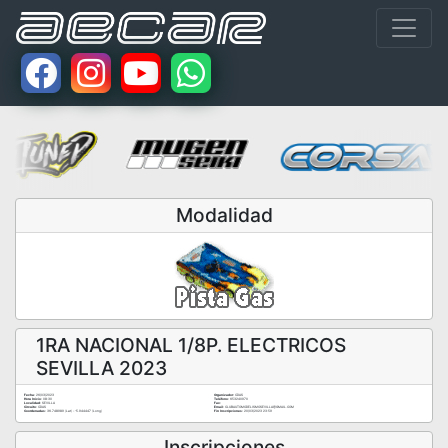
Modalidad
1RA NACIONAL 1/8P. ELECTRICOS
SEVILLA 2023
Fecha:
26/03/2023
Organizador:
CDAS
Hora Inicio:
08:30
Teléfono:
653240970
Localidad:
SEVILLA
Fax:
Circuito:
CDAS
Email:
CLUBAUTOMODELISMOSEVILLA@GMAIL.COM
Coordenadas:
36.748989 (Lat) - -5.944447 (Long)
Fin Inscripciones:
20/03/2023 23:59
Inscripciones