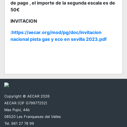
de pago , el importe de la segunda escala es de
50€
INVITACION
:
https://aecar.org/mod/pg/doc/invitacion
nacional pista gas y eco en sevilla 2023.pdf
Copyright © AECAR 2026
AECAR (CIF G79977252)
Mas Pujol, 44b
08520 Les Franqueses del Valles
Tel. 661 27 78 99