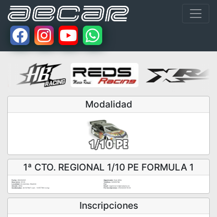
Modalidad
1ª CTO. REGIONAL 1/10 PE FORMULA 1
Fecha:
28/03/2021
Organizador:
Club ARCA
Hora Inicio:
09:00
Teléfono:
626919788
Localidad:
Alcobendas (Madrid)
Fax:
Circuito:
ARCA
Email:
organizacion@clubarca.es
Coordenadas:
40.527847 (Lat) - -3.657783 (Long)
Fin Inscripciones:
25/03/2021 16:00
Inscripciones