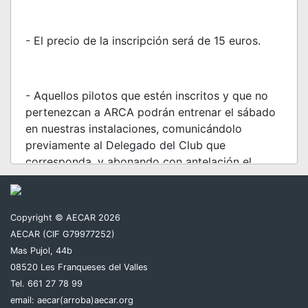
- El precio de la inscripción será de 15 euros.
- Aquellos pilotos que estén inscritos y que no
pertenezcan a ARCA podrán entrenar el sábado
en nuestras instalaciones, comunicándolo
previamente al Delegado del Club que
corresponda, y abonando con antelación el
importe de la inscripción.
Copyright © AECAR 2026
- Se deben respetar en todo momento las
AECAR (CIF G79977252)
normas de uso de las instalaciones.
Mas Pujol, 44b
08520 Les Franqueses del Valles
Tel. 661 27 78 99
email:
aecar(arroba)aecar.org
- Para cualquier duda o problema puedes