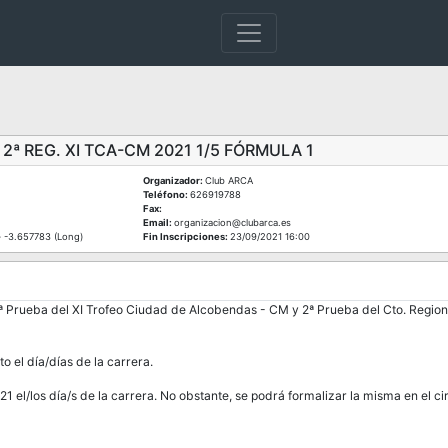
2ª REG. XI TCA-CM 2021 1/5 FÓRMULA 1
Organizador:
Club ARCA
Teléfono:
626919788
Fax:
Email:
organizacion@clubarca.es
- -3.657783 (Long)
Fin Inscripciones:
23/09/2021 16:00
a 2ª Prueba del XI Trofeo Ciudad de Alcobendas - CM y 2ª Prueba del Cto. Regi
to el día/días de la carrera.
1 el/los día/s de la carrera. No obstante, se podrá formalizar la misma en el ci