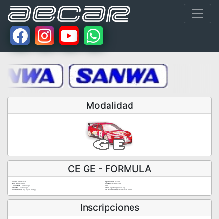
Modalidad
CE GE - FORMULA
Fecha:
02/08/2025
Organizador:
AECAR
Hora Inicio:
09:00
Teléfono:
626992395
Localidad:
Luxemburgo
Fax:
Circuito:
Luxemburgo
Email:
agratero@aecar.org
Coordenadas:
0 (Lat) - 0 (Long)
Fin Inscripciones:
15/01/2025 00:00
Inscripciones