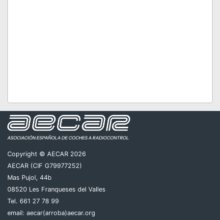
Copyright © AECAR 2026
AECAR (CIF G79977252)
Mas Pujol, 44b
08520 Les Franqueses del Valles
Tel. 661 27 78 99
email:
aecar(arroba)aecar.org