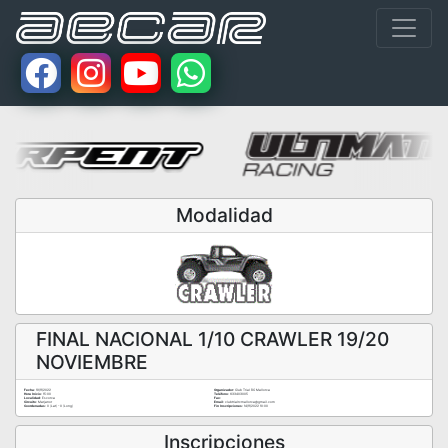
Modalidad
FINAL NACIONAL 1/10 CRAWLER 19/20
NOVIEMBRE
Fecha:
19/11/2022
Organizador:
Club Trial RC Mallorca
Hora Inicio:
15:00
Teléfono:
633403005
Localidad:
Escorca
Fax:
Circuito:
Marjanor
Email:
clubtrialrcmallorca@gmail.com
Coordenadas:
0 (Lat) - 0 (Long)
Fin Inscripciones:
14/11/2022 10:00
Inscripciones