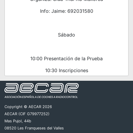
Info: Jaime: 692031580
Sábado
10:00 Presentación de la Prueba
10:30 Inscripciones
15:00 Entrenamientos 1/10
17:00 Inicio Prueba 1/10 (Medias)
21:30 Cena Pilotos (previa reserva)
Copyright © AECAR 2026
AECAR (CIF G79977252)
Mas Pujol, 44b
08520 Les Franqueses del Valles
Domingo