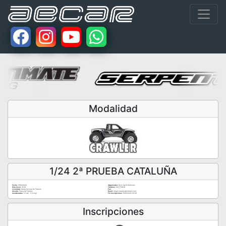
Modalidad
1/24 2ª PRUEBA CATALUÑA
Fecha:
21/05/2022
Organizador:
Rock Cat & Muflones
Hora Inicio:
21:00
Teléfono:
607773978
Localidad:
Santa Coloma de Farners
Fax:
Circuito:
Plaza de Farners
Email:
sergio_mazas@hotmail.com
Coordenadas:
0 (Lat) - 0 (Long)
Fin Inscripciones:
15/05/2022 23:59
Inscripciones