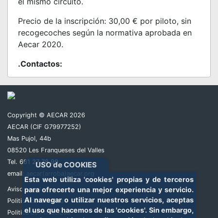
el mismo circuito.
Precio de la inscripción: 30,00 € por piloto, sin
recogecoches según la normativa aprobada en
Aecar 2020.
.Contactos:
.Delegado Regional:
Javier Fernández Alonso
,
Telef:
619 36 58 05
(
javier.feralo@aecar.org
)
Presidente del club. Joaquín Ballesteros. Telef:
Copyright © AECAR 2026
637 70 54 42 (clubrcmejorada@hotmail.com)
AECAR (CIF G79977252)
Mas Pujol, 44b
.Período de inscripción:
08520 Les Franqueses del Valles
Tel. 661 27 78 99
USO de COOKIES
El último día para realizar la inscripción es
email:
aecar(arroba)aecar.org
el
JUEVES 2 DE MARZO de 2023 a las 23:59
Esta web utiliza 'cookies' propias y de terceros
horas.
Aviso Legal
para ofrecerte una mejor experiencia y servicio.
Al navegar o utilizar nuestros servicios, aceptas
Politica de Cookies
*IMPORTANTE:
Todos los pilotos deberán estar
el uso que hacemos de las 'cookies'. Sin embargo,
Politica de Privacidad