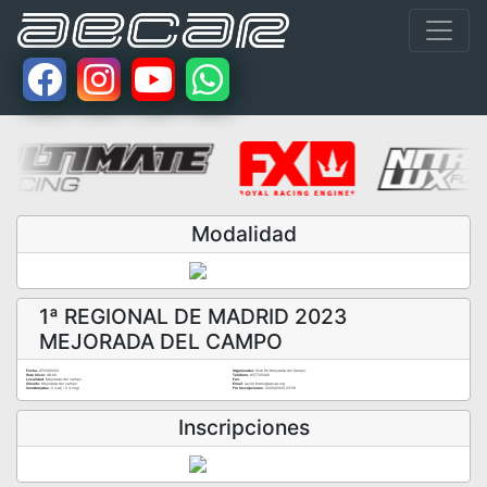
Modalidad
1ª REGIONAL DE MADRID 2023
MEJORADA DEL CAMPO
Fecha:
05/03/2023
Organizador:
Club RC Mejorada del Campo
Hora Inicio:
08:00
Teléfono:
637705442
Localidad:
Mejorada del campo
Fax:
Circuito:
Mejorada del campo
Email:
javier.feralo@aecar.org
Coordenadas:
0 (Lat) - 0 (Long)
Fin Inscripciones:
02/03/2023 23:59
Inscripciones