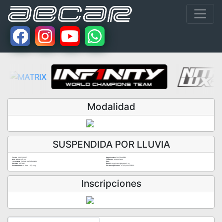
Modalidad
SUSPENDIDA POR LLUVIA
Fecha:
09/02/2025
Organizador:
DIVERMODEL
Hora Inicio:
09:00
Teléfono:
636395830
Localidad:
CASABLANCA PALMA
Fax:
Circuito:
AREA 83
Email:
angeloterc@hotmail.es
Coordenadas:
0 (Lat) - 0 (Long)
Fin Inscripciones:
07/02/2025 14:00
Inscripciones