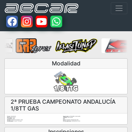
Modalidad
2ª PRUEBA CAMPEONATO ANDALUCÍA
1/8TT GAS
Fecha:
09/04/2022
Organizador:
AUTOMODEL CLUB JAEN
Hora Inicio:
09:00
Teléfono:
627717235
Localidad:
JAÉN
Fax:
Circuito:
CIRCUITO RC NUEVO JAEN
Email:
EDUAMEIJIDE@AECAR.ORG
Coordenadas:
0 (Lat) - 0 (Long)
Fin Inscripciones:
06/04/2022 23:59
Inscripciones