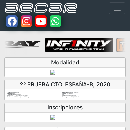
Modalidad
2º PRUEBA CTO. ESPAÑA-B, 2020
Fecha:
08/09 AGOSTO 2020
Organizador:
CLUB RC.EL ESTRECHO
Hora Inicio:
08:00
Teléfono:
956.786.462
Localidad:
SAN ROQUE (CADIZ)
Fax:
Circuito:
CLUB R.C. EL ESTRECHO - SAN ROQUE
Email:
aecarcadiz@gmail.com
Coordenadas:
36.123009 (Lat) - -5.243149 (Long)
Fin Inscripciones:
05/08/2020 23:59
Inscripciones