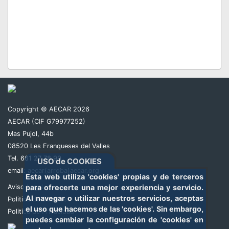
Copyright © AECAR 2026
AECAR (CIF G79977252)
Mas Pujol, 44b
Director de carrera: Andres
08520 Les Franqueses del Valles
Referee de dirección: Pedro Espejo
Tel. 661 27 78 99
USO de COOKIES
Cronometraje: Bernardo Macias
email:
aecar(arroba)aecar.org
Esta web utiliza 'cookies' propias y de terceros
Responsable Boxes: Jose Mohedano
Aviso Legal
para ofrecerte una mejor experiencia y servicio.
Control de verificaciones: Miguel Viaga
Al navegar o utilizar nuestros servicios, aceptas
Politica de Cookies
Coordinador de organización: Bernardo
el uso que hacemos de las 'cookies'. Sin embargo,
Politica de Privacidad
Macías
puedes cambiar la configuración de 'cookies' en