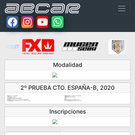
Modalidad
2º PRUEBA CTO. ESPAÑA-B, 2020
Fecha:
4 Y 5 DE ABRIL
Organizador:
CLUB RC.EL ESTRECHO
Hora Inicio:
08:00
Teléfono:
956.786.462
Localidad:
SAN ROQUE (CADIZ)
Fax:
Circuito:
CLUB R.C. EL ESTRECHO - SAN ROQUE
Email:
aecarcadiz@gmail.com
Coordenadas:
36.123009 (Lat) - -5.243149 (Long)
Fin Inscripciones:
19/03/2020 23:50
Inscripciones