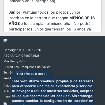
indicarlo en la inscripción)
Junior:
Puntúan todos los pilotos Júnior
inscritos en la carrera que tengan
MENOS DE 16
AÑOS
o los cumplan el mismo año. No podrán
participar los junior que tengan los 16 años ya
cumplidos. (Deben indicarlo en la inscripción).
La finales +40 y junior se realizaran el domingo
Copyright © AECAR 2026
antes de la final absoluta, los pilotos +40 que
AECAR (CIF G79977252)
pasen a semifinales recibiran los puntos y los
Mas Pujol, 44b
junior deben participar para poder puntuar. Los
08520 Les Franqueses del Valles
pilotos que pasen a la final absoluta siempre
Tel. 661 27 78 99
USO de COOKIES
reciben los puntos de su categoría.
email:
aecar(arroba)aecar.org
Esta web utiliza 'cookies' propias y de terceros
El orden de los recogecoches para el domingo,
Aviso Legal
para ofrecerte una mejor experiencia y servicio.
se comunicara el sábado al finalizar las mangas.
Al navegar o utilizar nuestros servicios, aceptas
Politica de Cookies
el uso que hacemos de las 'cookies'. Sin embargo,
Politica de Privacidad
puedes cambiar la configuración de 'cookies' en
En el ingreso/transferencia poner claramente el