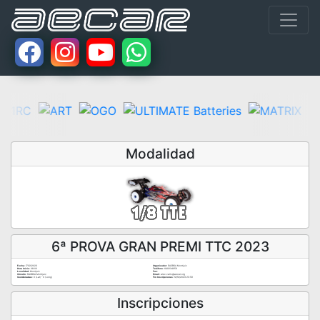
Modalidad
6ª PROVA GRAN PREMI TTC 2023
Fecha:
17/12/2023
Organizador:
RACBSA Montjuic
Hora Inicio:
08:00
Teléfono:
649234959
Localidad:
Montjuic
Fax:
Circuito:
RACBSA Montjuic
Email:
alex.valls@aecar.org
Coordenadas:
0 (Lat) - 0 (Long)
Fin Inscripciones:
12/12/2023 23:59
Inscripciones