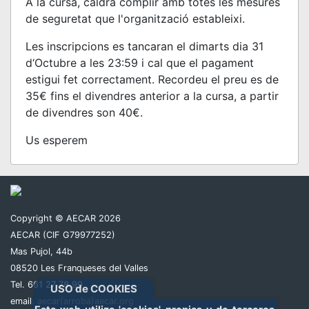
A la cursa, caldrà complir amb totes les mesures
de seguretat que l'organització estableixi.
Les inscripcions es tancaran el dimarts dia 31
d‘Octubre a les 23:59 i cal que el pagament
estigui fet correctament. Recordeu el preu es de
35€ fins el divendres anterior a la cursa, a partir
de divendres son 40€.
Us esperem
TTC
Copyright © AECAR 2026
AECAR (CIF G79977252)
Mas Pujol, 44b
08520 Les Franqueses del Valles
Tel. 661 27 78 99
USO de COOKIES
email:
aecar(arroba)aecar.org