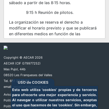
sábado a partir de las 8:15 horas.
9:15 h Reunión de pilotos.
La organización se reserva el derecho a
modificar el horario previsto y que se publicará
en diferentes medios en función de las
condiciones climáticas y el número de
participantes.
PREMIOS:
Al primero de cada modalidad.
Copyright © AECAR 2026
AECAR (CIF G79977252)
Se precisa licencia AECAR para poder
Mas Pujol, 44b
participar.
También los que hagan de mecánicos.
08520 Les Franqueses del Valles
RECOGECOCHES:
Los pilotos.
Tel. 661 27 78 99
USO de COOKIES
email:
aecar(arroba)aecar.org
Esta web utiliza 'cookies' propias y de terceros
PRECIO:
Promoción 15,00 €/piloto.
Aviso Legal
para ofrecerte una mejor experiencia y servicio.
IBAN PARA REALIZAR EL INGRESO:
Al navegar o utilizar nuestros servicios, aceptas
Politica de Cookies
el uso que hacemos de las 'cookies'. Sin embargo,
ES4421034415080033117260
Politica de Privacidad