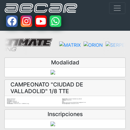
Modalidad
CAMPEONATO "CIUDAD DE
VALLADOLID" 1/8 TTE
Fecha:
18/09/2022
Organizador:
CLUB ATV RACING VALLADOLID
Hora Inicio:
09:15
Teléfono:
678727011
Localidad:
Valladolid
Fax:
Circuito:
I.D. TERRADILLOS
Email:
automodelismovalladolidracing@gmail.com
Coordenadas:
41.660744 (Lat) - -4.681349 (Long)
Fin Inscripciones:
15/09/2022 23:59
Inscripciones