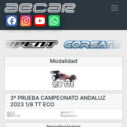
Modalidad
3ª PRUEBA CAMPEONATO ANDALUZ
2023 1/8 TT ECO
Fecha:
11/06/2023
Organizador:
CLUB RC TORROX
Hora Inicio:
09:00
Teléfono:
656822901
Localidad:
TORROX
Fax:
Circuito:
CIRCUITO RC TORROX
Email:
AECARCORDOBA@GMAIL.COM
Coordenadas:
0 (Lat) - 0 (Long)
Fin Inscripciones:
07/06/2023 23:59
Inscripciones