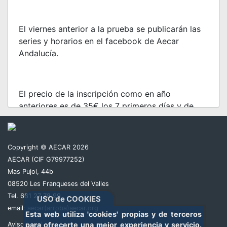
El viernes anterior a la prueba se publicarán las
series y horarios en el facebook de Aecar
Andalucía.
El precio de la inscripción como en año
anteriores es de 35€ los 7 primeros días y de
40€ el resto de días hasta el cierre de las
mismas por una categoría.
Copyright © AECAR 2026
Personal Organizativo:
AECAR (CIF G79977252)
Director de carrera: Andrés Sánchez
Mas Pujol, 44b
Referee de dirección:
08520 Les Franqueses del Valles
Cronometraje: Miguel A. Zurita
Tel. 661 27 78 99
USO de COOKIES
Responsable Boxes: Nereo Jiménez y Roberto
email:
aecar(arroba)aecar.org
Esta web utiliza 'cookies' propias y de terceros
Rico
Aviso Legal
para ofrecerte una mejor experiencia y servicio.