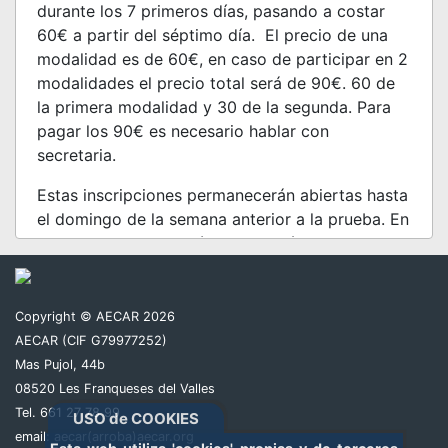
durante los 7 primeros días, pasando a costar
60€ a partir del séptimo día. El precio de una
modalidad es de 60€, en caso de participar en 2
modalidades el precio total será de 90€. 60 de
la primera modalidad y 30 de la segunda. Para
pagar los 90€ es necesario hablar con
secretaria.
Estas inscripciones permanecerán abiertas hasta
el domingo de la semana anterior a la prueba. En
este caso la inscripción se cerrará el domingo 26
de Octubre a las 23:59h.
Toda inscripción no pagada el día de cierre, será
Copyright © AECAR 2026
borrada al día siguiente a las 12:00 del mediodía.
AECAR (CIF G79977252)
Mas Pujol, 44b
Las inscripciones pagadas fuera de plazo
08520 Les Franqueses del Valles
tendrán un recargo de 15€ y costaran 75€.
Tel. 661 27 78 99
USO de COOKIES
Nos vemos en Sax!
email:
aecar(arroba)aecar.org