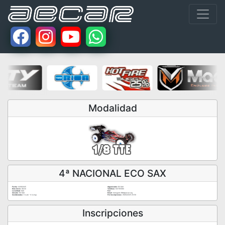
Modalidad
4ª NACIONAL ECO SAX
Fecha:
02/11/2025
Organizador:
RC SAX
Hora Inicio:
08:00
Teléfono:
637351360
Localidad:
SAX
Fax:
Circuito:
RC SAX
Email:
delegado.18tt@aecar.org
Coordenadas:
0 (Lat) - 0 (Long)
Fin Inscripciones:
26/10/2025 23:59
Inscripciones