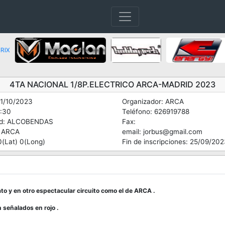
4TA NACIONAL 1/8P.ELECTRICO ARCA-MADRID 2023
01/10/2023
Organizador: ARCA
8:30
Teléfono: 626919788
ad: ALCOBENDAS
Fax:
: ARCA
email: jorbus@gmail.com
0(Lat) 0(Long)
Fin de inscripciones: 25/09/20
ato y en otro espectacular circuito como el de ARCA .
 señalados en rojo .