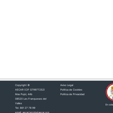
Copyright ©
Aviso Legal
AECAR (CIF G79977252)
Politica de Cookies
Mas Pujol, 44b
Politica de Privacidad
08520 Les Franqueses del
Valles
En col
Tel. 661 27 78 99
email:
aecar(arroba)aecar.org