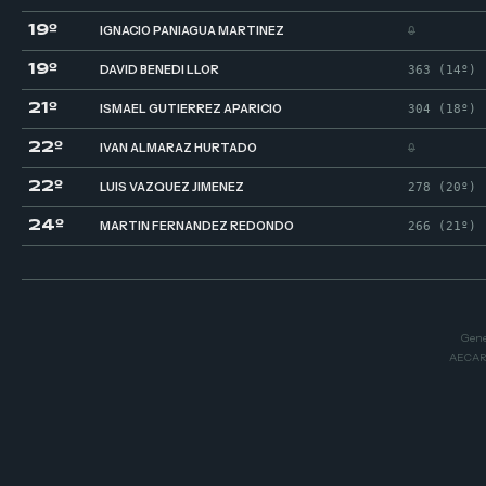
19º
IGNACIO PANIAGUA MARTINEZ
0
19º
DAVID BENEDI LLOR
363 (14º)
21º
ISMAEL GUTIERREZ APARICIO
304 (18º)
22º
IVAN ALMARAZ HURTADO
0
22º
LUIS VAZQUEZ JIMENEZ
278 (20º)
24º
MARTIN FERNANDEZ REDONDO
266 (21º)
Gener
AECAR