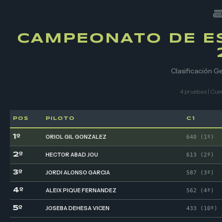
CAMPEONATO DE E
Clasificación 
4 pruebas | Cuen
POS
PILOTO
C1
1º
ORIOL GIL GONZALEZ
640 (1º)
2º
HECTOR ABAD JOU
613 (2º)
3º
JORDI ALONSO GARCIA
587 (3º)
4º
ALEIX PIQUE FERNANDEZ
562 (4º)
5º
JOSEBA DEHESA VICEN
433 (10º)