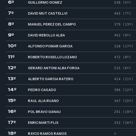
6º
GUILLERMO GOMEZ
538 (5º)
7º
DAVID MUT CASTELLVI
493 (7º)
8º
MANUEL PEREZ DEL CAMPO
379 (13º)
9º
DAVID REBOLLO ALBA
452 (9º)
10º
ALFONSO POMAR GARCIA
318 (17º)
11º
ROBERTO ROSELLO LOZANO
472 (8º)
12º
GERARD ANTONI ALBA FORGA
515 (6º)
13º
ALBERTO GARCIA RATERO
414 (11º)
14º
PEDRO CASADO
396 (12º)
15º
RAUL ALIA RUANO
347 (15º)
16º
POL BRAVO GANAU
291 (19º)
17º
ENRIC MARTI FLIX
332 (16º)
18º
RAYCO RAMOS RAMOS
0